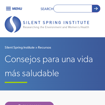
Skip
MENU
SEARCH
to
Main
main
content
navigation
Silent Spring Institute
Recursos
Rastro
Consejos para una vida
de
más saludable
migas
de
pan